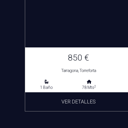
850 €
Tarragona, Torreforta
2
1 Baño
78 Mts
VER DETALLES