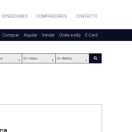
VENDEDORES
COMPRADORES
CONTACTO
Comprar
Alquilar
Vender
Únete a eXp
E-Card
ación
Habs
Baños
Buscar
eca