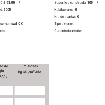
2
2
útil:
98.00 m
Superficie construida:
105 m
d:
2005
Habitaciones:
0
Nro de plantas:
0
 comunidad:
0 €
Tipo exterior:
nte:
Carpintería interior:
o de
Emisiones
gia
2
kg CO
/m
Año
2
2
Año