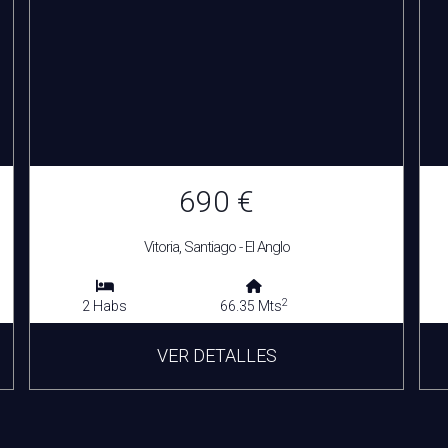
690 €
Vitoria, Santiago - El Anglo
2
2 Habs
66.35 Mts
VER DETALLES