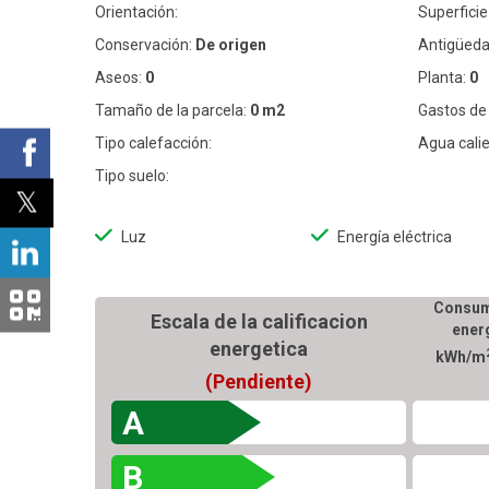
Orientación:
Superficie 
Conservación:
De origen
Antigüeda
Aseos:
0
Planta:
0
Tamaño de la parcela:
0 m2
Gastos de
Tipo calefacción:
Agua calie
Tipo suelo:
Luz
Energía eléctrica
Consum
Escala de la calificacion
ener
energetica
kWh/m
(Pendiente)
A
B