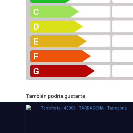
C
D
E
F
G
También podría gustarte