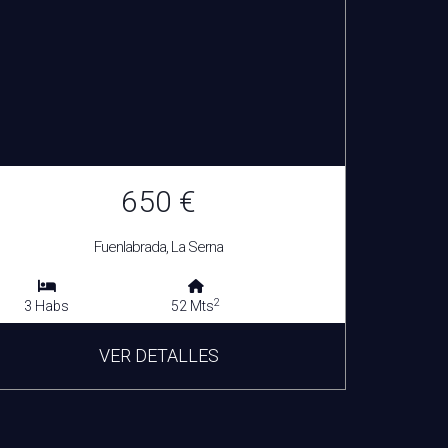
650 €
Fuenlabrada, La Serna
2
3 Habs
52 Mts
VER DETALLES