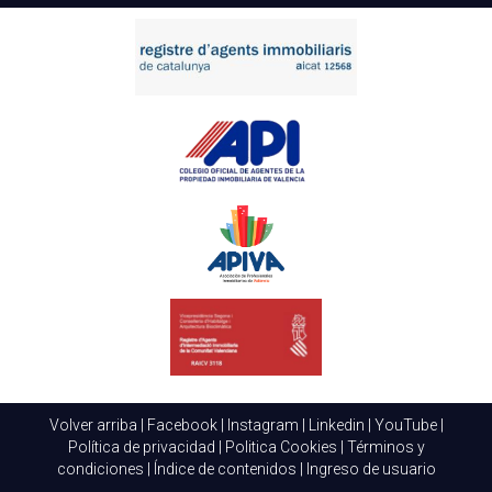
Volver arriba
|
Facebook
|
Instagram
|
Linkedin
|
YouTube
|
Política de privacidad
|
Politica Cookies
|
Términos y
condiciones
|
Índice de contenidos
|
Ingreso de usuario