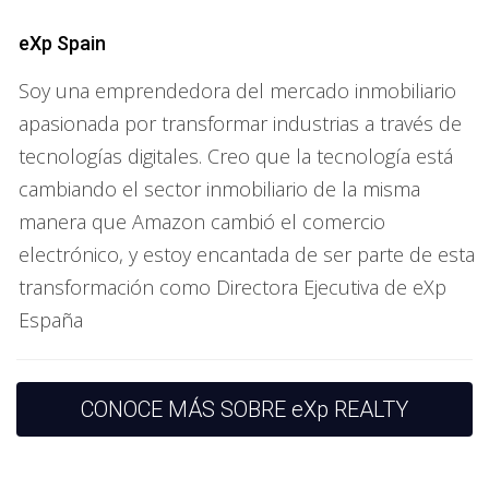
entorno colaborativo.
eXp Spain
Ventajas de Unirse a un Modelo de
Negocio Inmobiliario Virtual
Soy una emprendedora del mercado inmobiliario
apasionada por transformar industrias a través de
Explorar las ventajas de un modelo de negocio inmobiliario
tecnologías digitales. Creo que la tecnología está
virtual es esencial para quienes desean maximizar sus
cambiando el sector inmobiliario de la misma
oportunidades. Este enfoque innovador no solo se centra
manera que Amazon cambió el comercio
en aumentar las ganancias, sino también en mejorar la
electrónico, y estoy encantada de ser parte de esta
calidad de vida laboral y personal. A continuación, se
destacan algunas de las principales ventajas que Este
transformación como Directora Ejecutiva de eXp
modelo tiene para ofrecer.
España
Flexibilidad y Autonomía
La flexibilidad es una de las características más valoradas
CONOCE MÁS SOBRE eXp REALTY
en el mundo laboral actual. Un modelo de negocio
inmobiliario virtual brinda a los profesionales la libertad de