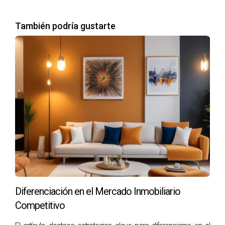
gestionar su tiempo y establecer sus propios horarios.
Esto permite equilibrar la vida laboral con la personal,
También podría gustarte
ofreciendo la oportunidad de adaptar el trabajo a las
necesidades individuales. La autonomía fomenta un
sentido de responsabilidad que puede traducirse en un
mayor compromiso y dedicación hacia el éxito personal y
profesional.
Costos Reducidos
Operar un negocio inmobiliario tradicional a menudo
implica gastos significativos en inversiones físicas,
tecnología y marketing. Por el contrario, los modelos
virtuales permiten reducir estos costos operativos, lo que
puede resultar en un mejor retorno de inversión. La
Diferenciación en el Mercado Inmobiliario
eliminación de gastos relacionados con la oficina y otros
Competitivo
costos sobre bienes raíces permite a los profesionales