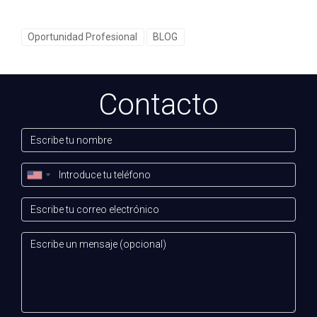
proceso de compra, creando una comunidad fiel y bien
informada que ha impulsado sus referidos de manera
Oportunidad Profesional
BLOG
significativa.
Los casos de éxito no solo son inspiradores; son
Contacto
ejemplos concretos de cómo la innovación y la
dedicación pueden transformar carreras en el
sector inmobiliario.
Preguntas Frecuentes
¿Qué habilidades son esenciales para un
agente inmobiliario exitoso?
Las habilidades clave incluyen la negociación, la
comunicación efectiva, el conocimiento del mercado local
y la capacidad de construir relaciones sólidas con los
clientes. Además, el uso de herramientas digitales y el