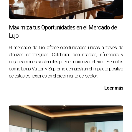
complementarios.
Capacitación constante:
Realizar cursos y talleres
para mejorar habilidades comerciales y técnicas del
sector.
Maximiza tus Oportunidades en el Mercado de
Construcción de Marca Personal:
Desarrollar una
Lujo
presencia online sólida que refleje la propuesta de
valor única del agente.
El mercado de lujo ofrece oportunidades únicas a través de
alianzas estratégicas. Colaborar con marcas, influencers y
Uso de Tecnología Innovation
organizaciones sostenibles puede maximizar el éxito. Ejemplos
La tecnología no solo optimiza procesos, sino que también
como Louis Vuitton y Supreme demuestran el impacto positivo
mejora la experiencia del cliente. Herramientas como la
de estas conexiones en el crecimiento del sector.
realidad aumentada y los recorridos virtuales están
Leer más
revolucionando la manera en que los compradores
consideran propiedades. Al integrar estas tecnologías en
su enfoque de ventas, los agentes pueden ofrecer
experiencias interactivas que capturan la atención de los
clientes y permiten una visualización más clara de los