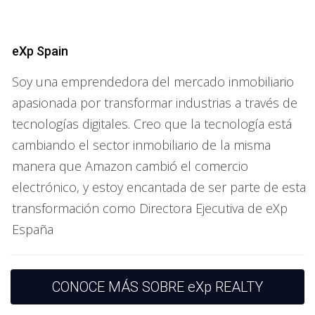
a las expectativas de los clientes modernos. Al integrar
herramientas digitales como plataformas de gestión de
clientes (CRM) y redes sociales, los agentes pueden llegar
eXp Spain
a un público más amplio y proporcionar un servicio
Soy una emprendedora del mercado inmobiliario
personalizado que se traduce en relaciones duraderas.
apasionada por transformar industrias a través de
Ventajas del Modelo de Negocio
tecnologías digitales. Creo que la tecnología está
Moderno
cambiando el sector inmobiliario de la misma
El modelo de negocio en el sector inmobiliario ha
manera que Amazon cambió el comercio
evolucionado hacia una estructura más colaborativa y
electrónico, y estoy encantada de ser parte de esta
flexible. Este enfoque permite a los agentes trabajar de
transformación como Directora Ejecutiva de eXp
manera más independiente y aprovechar recursos que
España
antes estaban reservados solo para grandes
corporaciones. Entre las ventajas más destacadas se
encuentran:
CONOCE MÁS SOBRE eXp REALTY
Comisiones más altas: El diseño del modelo permite