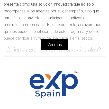
presenta como una solución innovadora que no solo
recompensa a los agentes por su desempeño, sino que
también les convierte en participantes activos del
crecimiento empresarial. En este contexto, analizaremos
quiénes pueden beneficiarse de este programa, y cómo
puede cambiar el rumbo de una carrera en el sector.
Ver más
¿Quiénes son los candidatos ideales?
Este programa está diseñado para un amplio espectro de
profesionales inmobiliarios, pero hay ciertos perfiles que se
benefician especialmente de su implementación. A
continuación, se presentan algunas características clave
de los candidatos ideales:
Agentes motivados:
Aquellos que buscan superarse
y alcanzar sus metas de ventas.
Profesionales con visión a largo plazo:
Quienes