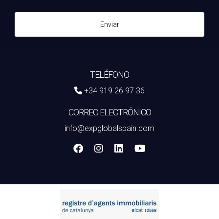
Dependiendo de las políticas de la empresa, puede haber
Enviar
restricciones en la venta inmediata de las acciones.
Muchas empresas fomentan la retención a largo plazo
para maximizar el valor de las inversiones.
TELÉFONO
¿Hay un coste asociado a participar en el
programa?
+34 919 26 97 36
En algunos casos, puede haber costos iniciales para
CORREO ELECTRÓNICO
adquirir acciones, pero muchas empresas ofrecen
info@expglobalspain.com
incentivos que minimizan estos gastos. Es fundamental leer
los términos y condiciones del programa antes de
comprometerse.
Reflexión final
El programa de incentivos por acciones representa una
oportunidad excepcional para agentes inmobiliarios que