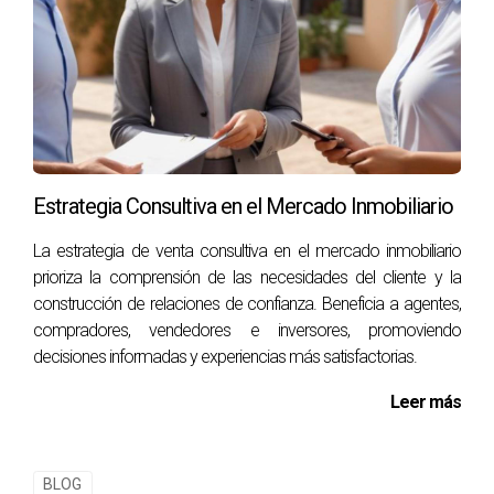
éxito se celebra en conjunto.”
Estos ejemplos subrayan cómo el compromiso con un
modelo de incentivos puede provocar un cambio
significativo en la trayectoria profesional de los agentes
inmobiliarios.
Estrategia Consultiva en el Mercado Inmobiliario
Preguntas frecuentes
La estrategia de venta consultiva en el mercado inmobiliario
¿Qué requisitos debo cumplir para participar en
el programa de incentivos por acciones?
prioriza la comprensión de las necesidades del cliente y la
construcción de relaciones de confianza. Beneficia a agentes,
Generalmente, los requisitos pueden variar según la
compradores, vendedores e inversores, promoviendo
empresa, pero suelen incluir un periodo mínimo de empleo
decisiones informadas y experiencias más satisfactorias.
y un rendimiento de ventas por encima de un umbral
Leer más
específico. Es recomendable consultar directamente con
la empresa para obtener más detalles.
BLOG
¿Cómo se determina el número de acciones