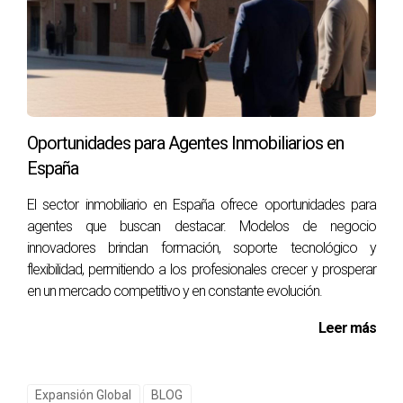
Preguntas Frecuentes
¿Cómo puedo empezar a construir una red
global en el sector inmobiliario?
Para comenzar, puedes unirte a plataformas en línea
diseñadas para profesionales del sector inmobiliario, asistir
Oportunidades para Agentes Inmobiliarios en
a eventos internacionales y participar en seminarios web.
España
Esencialmente, busca la forma de relacionarte con otros
El sector inmobiliario en España ofrece oportunidades para
agentes y profesionales en tu área para establecer
agentes que buscan destacar. Modelos de negocio
vínculos significativos.
innovadores brindan formación, soporte tecnológico y
flexibilidad, permitiendo a los profesionales crecer y prosperar
¿Cuáles son las mejores plataformas para
en un mercado competitivo y en constante evolución.
networking inmobiliario?
Leer más
Existen varias plataformas como LinkedIn, donde puedes
conectarte con profesionales globalmente, así como foros
específicos de bienes raíces que facilitan la interacción
Expansión Global
BLOG