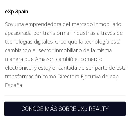
regiones del mundo.
eXp Spain
Algunas de las ventajas de tener una red global incluyen:
Soy una emprendedora del mercado inmobiliario
Acceso a Mercados Internacionales:
Expandir tu
apasionada por transformar industrias a través de
alcance a mercados emergentes puede ofrecer
tecnologías digitales. Creo que la tecnología está
nuevas oportunidades de negocio.
Aprendizaje Continuo:
Interactuar con profesionales
cambiando el sector inmobiliario de la misma
de diversas culturas proporciona diferentes
manera que Amazon cambió el comercio
perspectivas y técnicas que pueden enriquecer tu
electrónico, y estoy encantada de ser parte de esta
enfoque laboral.
Soporte Colaborativo:
El intercambio de
transformación como Directora Ejecutiva de eXp
experiencias y estrategias con otros agentes
España
fomenta un ambiente de colaboración y crecimiento
conjunto.
Oportunidades de Crecimiento en el
CONOCE MÁS SOBRE eXp REALTY
Mercado Global
Las oportunidades para desarrollar una carrera inmobiliaria