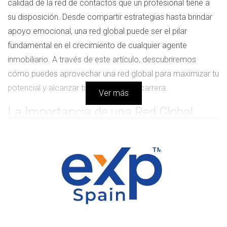
calidad de la red de contactos que un profesional tiene a
su disposición. Desde compartir estrategias hasta brindar
apoyo emocional, una red global puede ser el pilar
fundamental en el crecimiento de cualquier agente
inmobiliario. A través de este artículo, descubriremos
cómo puedes aprovechar una red global para maximizar tu
potencial y alcanzar tus objetivos de carrera.
Ver más
La Importancia de una Red Global
En el contexto actual, donde la digitalización ha
transformado la manera en que hacemos negocios, contar
con el soporte de una red global se convierte en un recurso
invaluable. Esta red no solo te conecta con otros
profesionales, sino que también te ofrece acceso a
información, recursos formativos y oportunidades únicas
que pueden facilitar tu desarrollo profesional en distintas