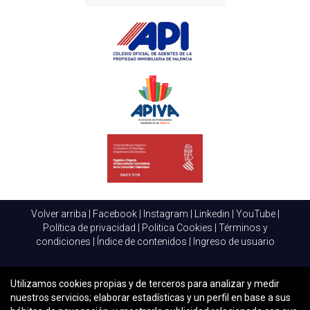
sino también prosperar en un entorno altamente
competitivo y en constante evolución. Invierte en construir
y nutrir tu red, y observa cómo tu carrera se expande hacia
nuevos horizontes. La clave del éxito está a tu alcance;
solo es necesario estar dispuesto a dar el primer paso y
aprovechar las oportunidades que se presenten ante ti.
Volver arriba
|
Facebook
|
Instagram
|
Linkedin
|
YouTube
|
Política de privacidad
|
Politica Cookies
|
Términos y
condiciones
|
Índice de contenidos
|
Ingreso de usuario
Utilizamos cookies propias y de terceros para analizar y medir
nuestros servicios; elaborar estadísticas y un perfil en base a sus