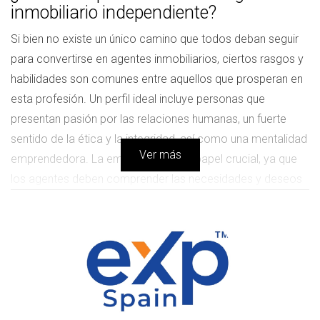
inmobiliario independiente?
Si bien no existe un único camino que todos deban seguir
para convertirse en agentes inmobiliarios, ciertos rasgos y
habilidades son comunes entre aquellos que prosperan en
esta profesión. Un perfil ideal incluye personas que
presentan pasión por las relaciones humanas, un fuerte
sentido de la ética y la integridad, así como una mentalidad
Ver más
emprendedora. La empatía juega un papel crucial, ya que
los agentes deben comprender las necesidades y deseos
de sus clientes. Además, la adaptabilidad es esencial en un
mercado donde las tendencias pueden cambiar
rápidamente.
¿Quiénes pueden beneficiarse de esta carrera?
La carrera de agente inmobiliario puede ser ideal para
varias personas, incluidos: