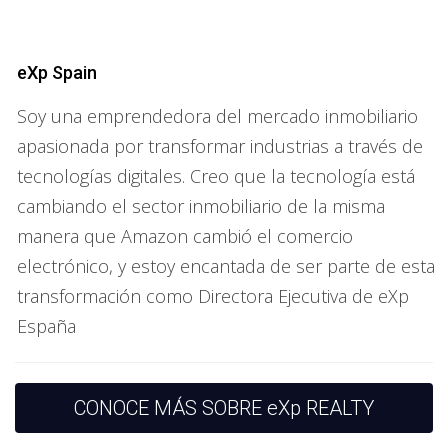
Profesionales en transición laboral que buscan
nuevos desafíos.
eXp Spain
Padres que desean flexibilidad de horarios para
equilibrar la vida familiar y profesional.
Soy una emprendedora del mercado inmobiliario
Personas con experiencia en ventas o marketing que
apasionada por transformar industrias a través de
desean aplicar sus habilidades en un nuevo contexto.
Inversionistas inmobiliarios que desean diversificar y
tecnologías digitales. Creo que la tecnología está
expandir sus conocimientos en el sector.
cambiando el sector inmobiliario de la misma
Habilidades necesarias para ser un
manera que Amazon cambió el comercio
agente exitoso
electrónico, y estoy encantada de ser parte de esta
transformación como Directora Ejecutiva de eXp
El éxito en el ámbito inmobiliario no solo depende de la
España
pasión por la venta, sino de una combinación de
habilidades técnicas y personales que permiten a un
agente destacar. Estas habilidades incluyen, entre otras:
CONOCE MÁS SOBRE eXp REALTY
Comunicación efectiva:
La capacidad de expresar