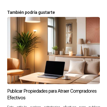
cumplir con ellas puede resultar en sanciones severas y
daños a la reputación.
También podría gustarte
Estrategias para Adaptarte a las
Nuevas Regulaciones
Adaptarse a las nuevas regulaciones implica un enfoque
proactivo y una disposición para aprender. A continuación,
se presentan varias estrategias que pueden ayudar a los
profesionales del sector inmobiliario a mantenerse al día:
Formación Continua:
Participar en cursos de
actualización sobre regulaciones y mejores prácticas
es fundamental. Esto no solo ayuda a cumplir con la
normativa, sino que también posiciona al profesional
como un experto en el campo.
Publicar Propiedades para Atraer Compradores
Integración de Tecnología:
Utilizar herramientas
Efectivos
digitales para la gestión de propiedades y el
seguimiento del cumplimiento puede simplificar el