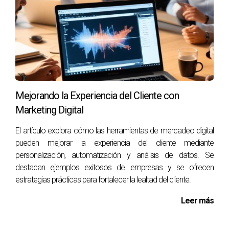
y actualizaciones regulares sobre cambios
legislativos, lo que ha mejorado significativamente la
capacidad de sus socios para adaptarse a las
nuevas normativas.
Estos ejemplos demuestran que la adaptación a las
regulaciones no solo es posible, sino que puede llevar a un
crecimiento y desarrollo tangible en el sector inmobiliario.
Mejorando la Experiencia del Cliente con
Marketing Digital
Reflexión Final
El artículo explora cómo las herramientas de mercadeo digital
Adaptarse a las nuevas regulaciones del sector
pueden mejorar la experiencia del cliente mediante
inmobiliario en España es un viaje que requiere
personalización, automatización y análisis de datos. Se
preparación, aprendizaje y flexibilidad. Sin
destacan ejemplos exitosos de empresas y se ofrecen
embargo, al enfrentar estos desafíos con una
estrategias prácticas para fortalecer la lealtad del cliente.
mentalidad proactiva, los profesionales pueden
Leer más
no solo asegurar su cumplimiento, sino también
diferenciarse en un mercado competitivo.