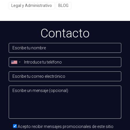
Legal y Administrativo
BLOG
Afrontar los cambios regulatorios puede generar
incertidumbre, pero también abre la puerta a nuevas
posibilidades. La clave está en el enfoque: en lugar de ver
Contacto
las regulaciones como un obstáculo, considérelas como
una guía para mejorar y elevar el estándar de su práctica
profesional.
Preguntas Frecuentes
¿Cuáles son las principales regulaciones que
han cambiado recientemente en el sector
inmobiliario en España?
Las principales regulaciones recientes incluyen normativas
ambientales más estrictas, actualizaciones en la
protección del consumidor, y requerimientos financieros
más rigurosos que afectan la financiación de proyectos.
Acepto recibir mensajes promocionales de este sitio