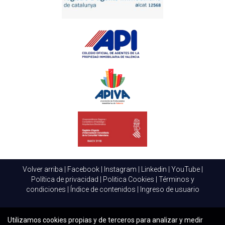
Sí, contar con el asesoramiento de un abogado
especializado en derecho inmobiliario es altamente
recomendable. Ellos pueden proporcionar un análisis
detallado y guiar sobre el cumplimiento adecuado de las
normativas.
¿Qué recursos hay disponibles para la
adaptación a nuevas regulaciones?
Existen diversos recursos, incluyendo seminarios web,
publicaciones en línea, y plataformas de formación que
ofrecen actualizaciones sobre regulaciones, así como
herramientas de gestión que facilitan el cumplimiento.
Volver arriba
|
Facebook
|
Instagram
|
Linkedin
|
YouTube
|
Política de privacidad
|
Politica Cookies
|
Términos y
condiciones
|
Índice de contenidos
|
Ingreso de usuario
Utilizamos cookies propias y de terceros para analizar y medir