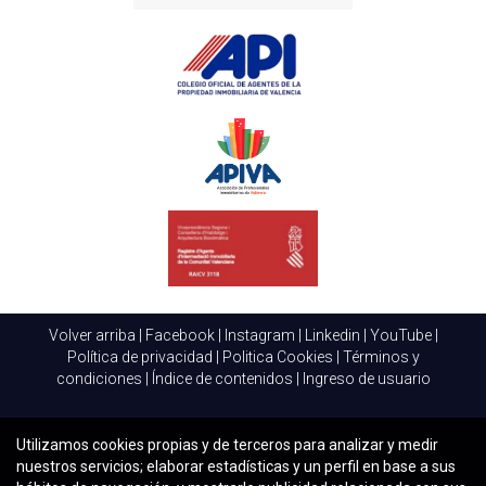
Sí, contar con el asesoramiento de un abogado
especializado en derecho inmobiliario es altamente
recomendable. Ellos pueden proporcionar un análisis
detallado y guiar sobre el cumplimiento adecuado de las
normativas.
¿Qué recursos hay disponibles para la
adaptación a nuevas regulaciones?
Existen diversos recursos, incluyendo seminarios web,
publicaciones en línea, y plataformas de formación que
ofrecen actualizaciones sobre regulaciones, así como
herramientas de gestión que facilitan el cumplimiento.
Volver arriba
|
Facebook
|
Instagram
|
Linkedin
|
YouTube
|
Política de privacidad
|
Politica Cookies
|
Términos y
condiciones
|
Índice de contenidos
|
Ingreso de usuario
Utilizamos cookies propias y de terceros para analizar y medir
nuestros servicios; elaborar estadísticas y un perfil en base a sus