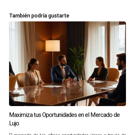
cumplir con ellas puede resultar en sanciones severas y
daños a la reputación.
También podría gustarte
Estrategias para Adaptarte a las
Nuevas Regulaciones
Adaptarse a las nuevas regulaciones implica un enfoque
proactivo y una disposición para aprender. A continuación,
se presentan varias estrategias que pueden ayudar a los
profesionales del sector inmobiliario a mantenerse al día:
Formación Continua:
Participar en cursos de
actualización sobre regulaciones y mejores prácticas
es fundamental. Esto no solo ayuda a cumplir con la
normativa, sino que también posiciona al profesional
como un experto en el campo.
Maximiza tus Oportunidades en el Mercado de
Integración de Tecnología:
Utilizar herramientas
Lujo
digitales para la gestión de propiedades y el
seguimiento del cumplimiento puede simplificar el