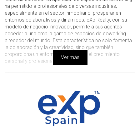
ha permitido a profesionales de diversas industrias,
especialmente en el sector inmobiliario, prosperar en
entornos colaborativos y dinámicos. eXp Realty, con su
modelo de negocio innovador, permite a sus agentes
acceder a una amplia gama de espacios de coworking
alrededor del mundo. Esta característica no solo fomenta
la colaboración y la creatividad, sino que también
proporciona un entorno propicio para el crecimiento
Ver más
personal y profesional.
Beneficios de los espacios de
coworking en eXp Realty
Los espacios de coworking ofrecen una serie de
beneficios que no solo mejoran la experiencia laboral de
los agentes de eXp Realty, sino que también impulsan su
productividad y creatividad. Estos beneficios son:
Flexibilidad:
Los agentes pueden elegir entre distintos
espacios según sus necesidades y preferencias, lo
cual les permite trabajar en un entorno que se adapte