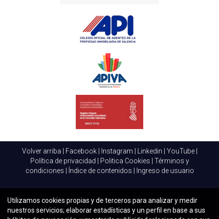
Volver arriba
|
Facebook
|
Instagram
|
Linkedin
|
YouTube
|
Política de privacidad
|
Politica Cookies
|
Términos y
condiciones
|
Índice de contenidos
|
Ingreso de usuario
Utilizamos cookies propias y de terceros para analizar y medir
nuestros servicios; elaborar estadísticas y un perfil en base a sus