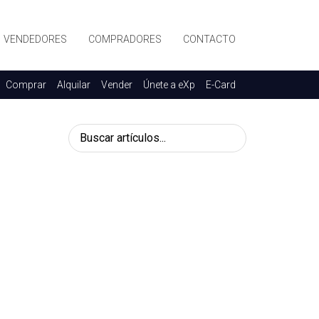
VENDEDORES
COMPRADORES
CONTACTO
Comprar
Alquilar
Vender
Únete a eXp
E-Card