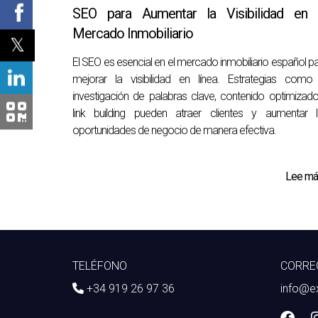
SEO para Aumentar la Visibilidad en 
Mercado Inmobiliario
El SEO es esencial en el mercado inmobiliario español p
mejorar la visibilidad en línea. Estrategias como
investigación de palabras clave, contenido optimizad
link building pueden atraer clientes y aumentar l
oportunidades de negocio de manera efectiva.
Lee más
TELÉFONO
CORRE
+34 919 26 97 36
info@e